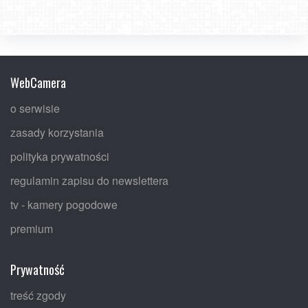
WebCamera
o serwisie
zasady korzystania
polityka prywatności
regulamin zapisu do newslettera
tv - kamery pogodowe
premium
Prywatność
treść zgody