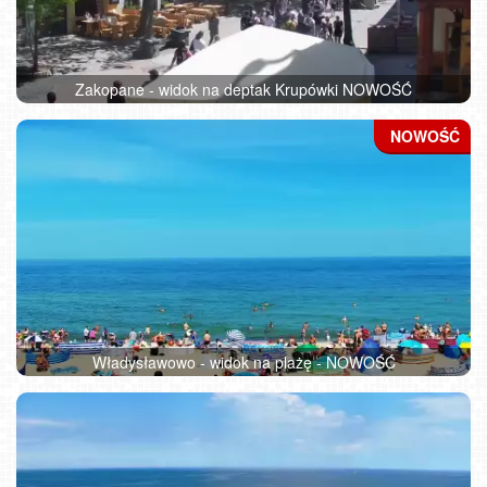
Zakopane - widok na deptak Krupówki NOWOŚĆ
Władysławowo - widok na plażę - NOWOŚĆ